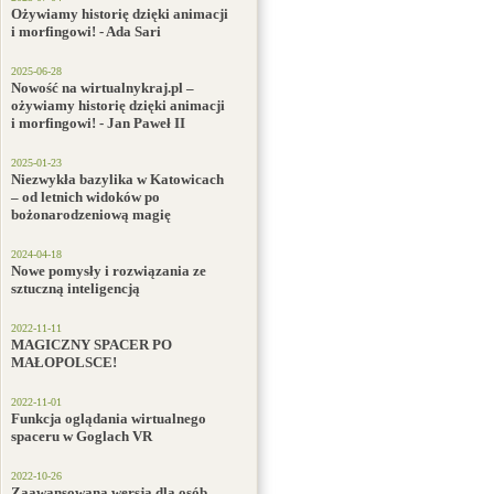
Ożywiamy historię dzięki animacji
i morfingowi! - Ada Sari
2025-06-28
Nowość na wirtualnykraj.pl –
ożywiamy historię dzięki animacji
i morfingowi! - Jan Paweł II
2025-01-23
Niezwykła bazylika w Katowicach
– od letnich widoków po
bożonarodzeniową magię
2024-04-18
Nowe pomysły i rozwiązania ze
sztuczną inteligencją
2022-11-11
MAGICZNY SPACER PO
MAŁOPOLSCE!
2022-11-01
Funkcja oglądania wirtualnego
spaceru w Goglach VR
2022-10-26
Zaawansowana wersja dla osób