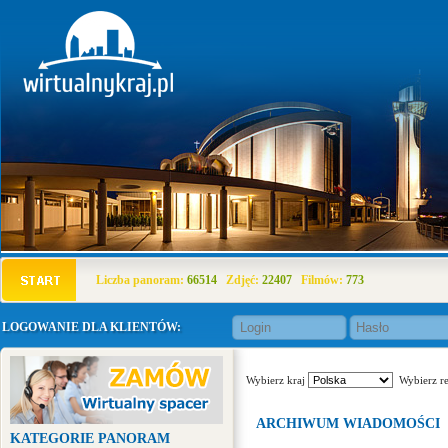
Liczba panoram:
66514
Zdjęć:
22407
Filmów:
773
LOGOWANIE DLA KLIENTÓW:
Wybierz kraj
Wybierz r
ARCHIWUM WIADOMOŚCI
KATEGORIE PANORAM