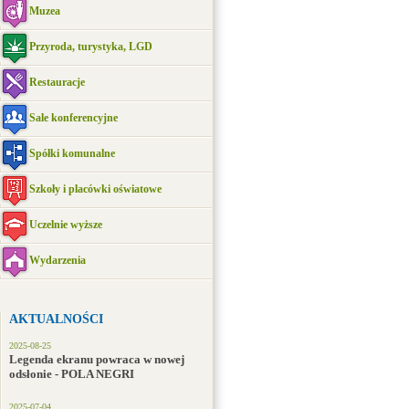
Muzea
Przyroda, turystyka, LGD
Restauracje
Sale konferencyjne
Spółki komunalne
Szkoły i placówki oświatowe
Uczelnie wyższe
Wydarzenia
AKTUALNOŚCI
2025-08-25
Legenda ekranu powraca w nowej
odsłonie - POLA NEGRI
2025-07-04