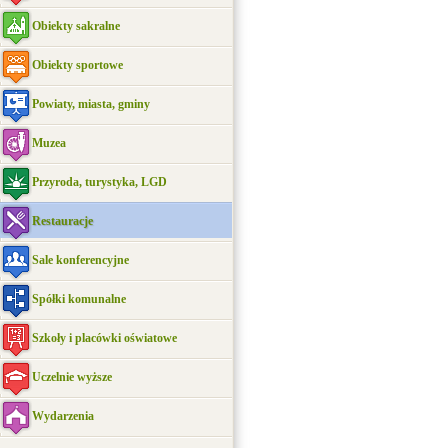
Obiekty sakralne
Obiekty sportowe
Powiaty, miasta, gminy
Muzea
Przyroda, turystyka, LGD
Restauracje
Sale konferencyjne
Spółki komunalne
Szkoły i placówki oświatowe
Uczelnie wyższe
Wydarzenia