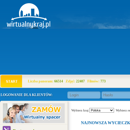
Liczba panoram:
66514
Zdjęć:
22407
Filmów:
773
LOGOWANIE DLA KLIENTÓW:
Wybierz kraj
Wybierz r
NAJNOWSZA WYCIECZ