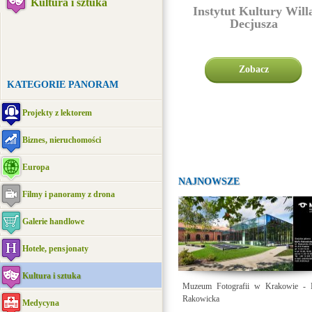
Kultura i sztuka
Instytut Kultury Will
Decjusza
Zobacz
KATEGORIE PANORAM
Projekty z lektorem
Biznes, nieruchomości
Europa
NAJNOWSZE
Filmy i panoramy z drona
Galerie handlowe
Hotele, pensjonaty
Kultura i sztuka
Muzeum Fotografii w Krakowie -
Rakowicka
Medycyna