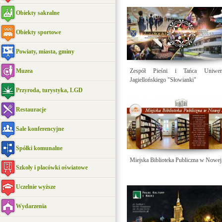
Obiekty sakralne
Obiekty sportowe
Powiaty, miasta, gminy
Muzea
Zespół Pieśni i Tańca Uniwers
Jagiellońskiego "Słowianki"
Przyroda, turystyka, LGD
Restauracje
Sale konferencyjne
Spółki komunalne
Miejska Biblioteka Publiczna w Nowej
Szkoły i placówki oświatowe
Uczelnie wyższe
Wydarzenia