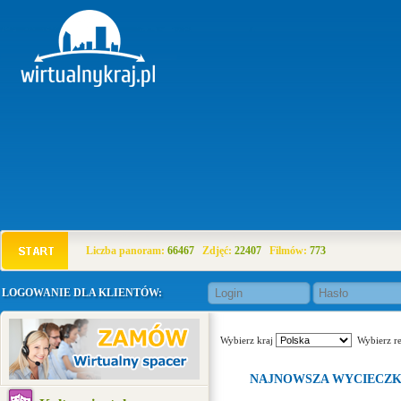
Liczba panoram:
66467
Zdjęć:
22407
Filmów:
773
LOGOWANIE DLA KLIENTÓW:
Wybierz kraj
Wybierz r
NAJNOWSZA WYCIECZ