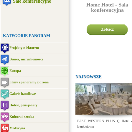
Sale konferencyjne
Home Hotel - Sala
konferencyjna
Zobacz
KATEGORIE PANORAM
Projekty z lektorem
Biznes, nieruchomości
Europa
NAJNOWSZE
Filmy i panoramy z drona
Galerie handlowe
Hotele, pensjonaty
Kultura i sztuka
BEST WESTERN PLUS Q Hotel -
Bankietowa
Medycyna