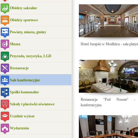
Obiekty sakralne
Obiekty sportowe
Powiaty, miasta, gminy
Muzea
Hotel Jurajski w Modlińcu - sala plat
Przyroda, turystyka, LGD
Restauracje
Sale konferencyjne
Spółki komunalne
Restauracja "Pod Nosem" - 
Szkoły i placówki oświatowe
konferencyjna
Uczelnie wyższe
Wydarzenia