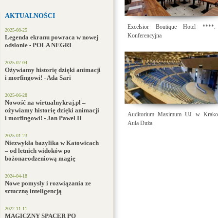
AKTUALNOŚCI
Excelsior Boutique Hotel ****.
2025-08-25
Konferencyjna
Legenda ekranu powraca w nowej
odsłonie - POLA NEGRI
2025-07-04
Ożywiamy historię dzięki animacji
i morfingowi! - Ada Sari
2025-06-28
Nowość na wirtualnykraj.pl –
ożywiamy historię dzięki animacji
Auditorium Maximum UJ w Krako
i morfingowi! - Jan Paweł II
Aula Duża
2025-01-23
Niezwykła bazylika w Katowicach
– od letnich widoków po
bożonarodzeniową magię
2024-04-18
Nowe pomysły i rozwiązania ze
sztuczną inteligencją
2022-11-11
MAGICZNY SPACER PO