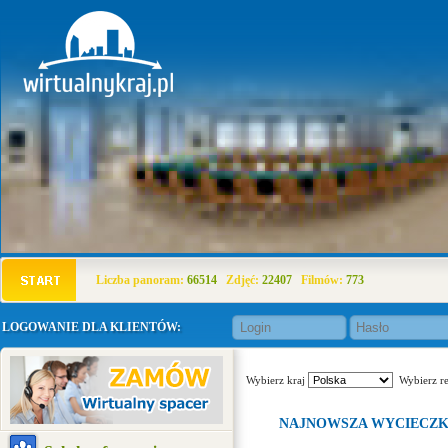
Liczba panoram:
66514
Zdjęć:
22407
Filmów:
773
LOGOWANIE DLA KLIENTÓW:
Wybierz kraj
Wybierz r
NAJNOWSZA WYCIECZ