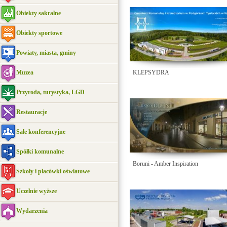
Obiekty sakralne
Obiekty sportowe
Powiaty, miasta, gminy
Muzea
KLEPSYDRA
Przyroda, turystyka, LGD
Restauracje
Sale konferencyjne
Spółki komunalne
Boruni - Amber Inspiration
Szkoły i placówki oświatowe
Uczelnie wyższe
Wydarzenia