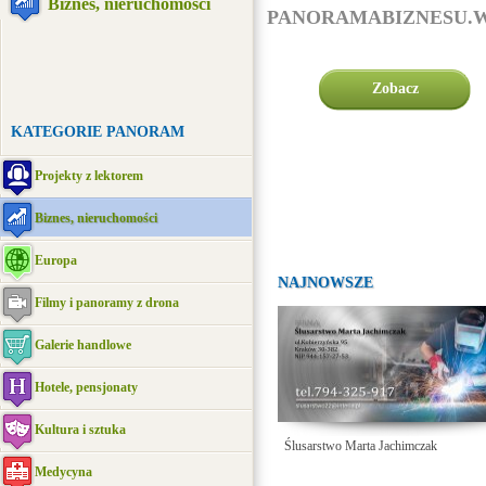
Biznes, nieruchomości
PANORAMABIZNESU.W
Zobacz
KATEGORIE PANORAM
Projekty z lektorem
Biznes, nieruchomości
Europa
NAJNOWSZE
Filmy i panoramy z drona
Galerie handlowe
Hotele, pensjonaty
Kultura i sztuka
Ślusarstwo Marta Jachimczak
Medycyna