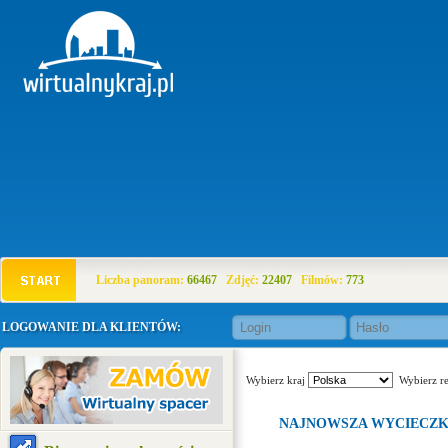
Liczba panoram:
66467
Zdjęć:
22407
Filmów:
773
LOGOWANIE DLA KLIENTÓW:
Wybierz kraj
Wybierz r
NAJNOWSZA WYCIECZ